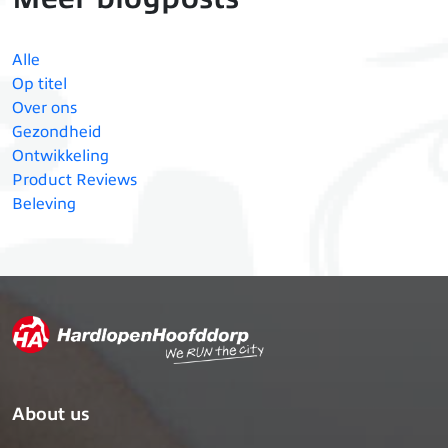
Alle
Op titel
Over ons
Gezondheid
Ontwikkeling
Product Reviews
Beleving
About us