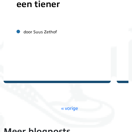
een tiener
door Suus Zethof
Paginering
Vorige pagina
‹‹ vorige
Meer blogposts